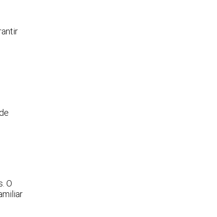
antir
 de
s. O
miliar