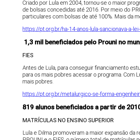
Criado por Lula em 2004, tornou-se o maior progr
de bolsas concedidas até 2016. Por meio do PR
particulares com bolsas de até 100%. Mais da m
https://pt.org.br/ha-14-anos-lula-sancionava-a-lei
1,3 mil beneficiados pelo Prouni no mun
FIES
Antes de Lula, para conseguir financiamento estud
para os mais pobres acessar o programa. Com Lul
mais pobres.
https://pt.org.br/metalurgico-se-forma-engenheir
819 alunos beneficiados a partir de 20
MATRÍCULAS NO ENSINO SUPERIOR
Lula e Dilma promoveram a maior expansão da red
PROUNI e o FIES, o número total de matrículas n