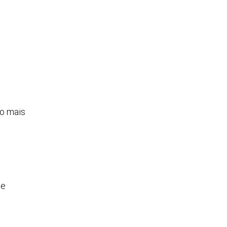
a
to mais
 e