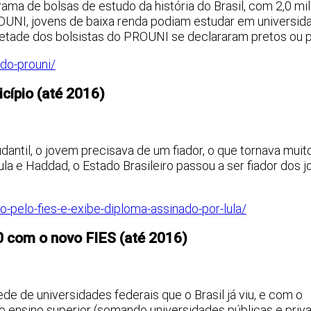
ama de bolsas de estudo da história do Brasil, com 2,0 mi
OUNI, jovens de baixa renda podiam estudar em universid
etade dos bolsistas do PROUNI se declararam pretos ou 
-do-prouni/
icípio (até 2016)
antil, o jovem precisava de um fiador, o que tornava muito 
a e Haddad, o Estado Brasileiro passou a ser fiador dos 
o-pelo-fies-e-exibe-diploma-assinado-por-lula/
10 com o novo FIES (até 2016)
e de universidades federais que o Brasil já viu, e com o
o ensino superior (somando universidades públicas e priv