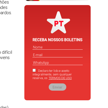
lhões
ades
pardos.
RECEBA NOSSOS BOLETINS
difícil
jovens
Declaro ter lido e aceito
integralmente, sem qualquer
reserva, os
TERMOS DE USO
Enviar
adas)