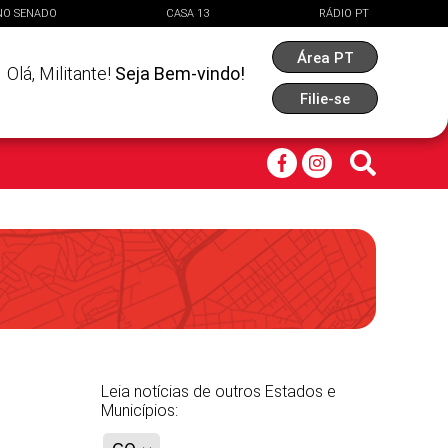
NO SENADO
CASA 13
RÁDIO PT
Área PT
Olá,
Militante
!
Seja Bem-vindo!
Filie-se
Leia notícias de outros Estados e
Municípios: