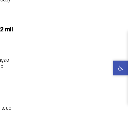
2 mil
ação
no
ís, ao