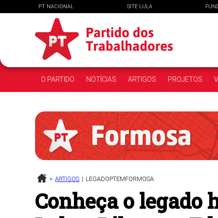
PT NACIONAL
SITE LULA
FUN
O PARTIDO
NOTÍCIAS
ARTIGOS
PROJETOS
V
>
ARTIGOS
|
LEGADOPTEMFORMOSA
Conheça o legado h