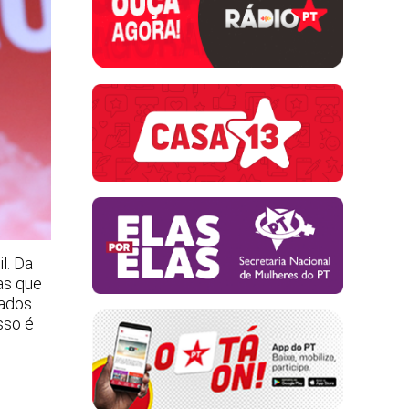
l. Da
as que
vados
sso é